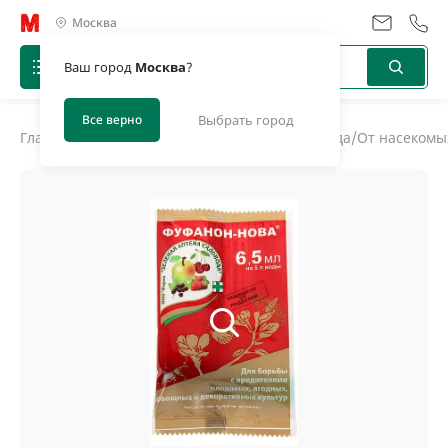
Москва
Ваш город
Москва
?
Все верно
Выбрать город
Главная
/
Каталог
/
Средства защиты дома и сада
/
От насекомы