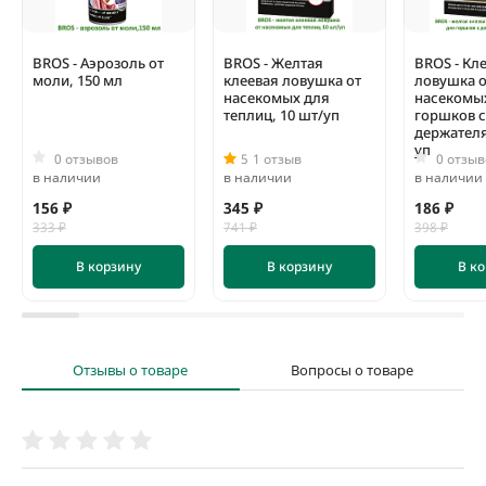
BROS - Аэрозоль от
BROS - Желтая
BROS - Кл
моли, 150 мл
клеевая ловушка от
ловушка о
насекомых для
насекомы
теплиц, 10 шт/уп
горшков с
держателя
уп
0 отзывов
5
1 отзыв
0 отзыв
в наличии
в наличии
в наличии
156 ₽
345 ₽
186 ₽
333 ₽
741 ₽
398 ₽
В корзину
В корзину
В к
Отзывы о товаре
Вопросы о товаре