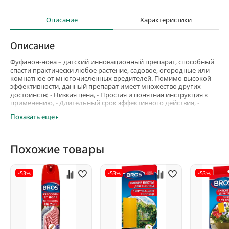
Описание
Характеристики
Описание
Фуфанон-нова – датский инновационный препарат, способный
спасти практически любое растение, садовое, огородные или
комнатное от многочисленных вредителей. Помимо высокой
эффективности, данный препарат имеет множество других
достоинств: - Низкая цена, - Простая и понятная инструкция к
применению, - Длительный срок эффективного действия, -
Относительно простые условия хранения. Фуфанон-нова —
Показать еще
современный инсектицид контактно-кишечного действия.
Продается препарат в ампулах, перед применением разводится
водой.
Похожие товары
Способ использования — опрыскивания. Сроки и дозировка
зависят от конкретной культуры и вредителей, от которых
проводится обработка. При использовании препарата очень
-53%
-53%
-53%
важно соблюдать все указанные производителем меры
предосторожности. Обусловлено это довольно высоким
уровнем токсичности препарата, хотя столь агрессивное
воздействие ничуть не распространяется на растения. Важная
особенность этого инсектицида – европейское качество в
сочетании с очень скромной ценой.