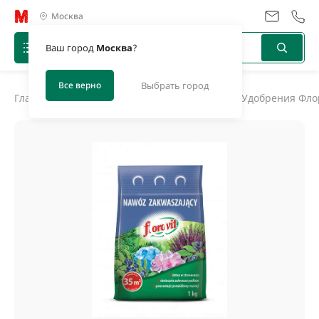
Москва
Ваш город
Москва
?
Все верно
Выбрать город
Главная
/
Каталог
/
Удобрения, биоактиваторы
/
Удобрения Флор