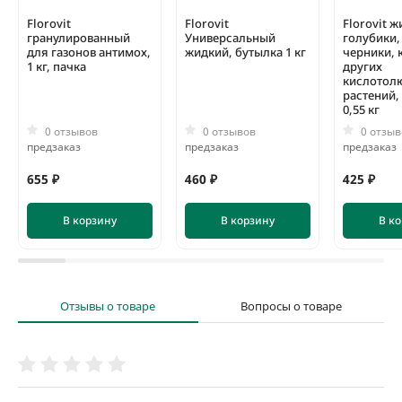
Florovit
Florovit
Florovit 
гранулированный
Универсальный
голубики,
для газонов антимох,
жидкий, бутылка 1 кг
черники, 
1 кг, пачка
других
кислотол
растений,
0,55 кг
0 отзывов
0 отзывов
0 отзыв
предзаказ
предзаказ
предзаказ
655 ₽
460 ₽
425 ₽
В корзину
В корзину
В к
Отзывы о товаре
Вопросы о товаре