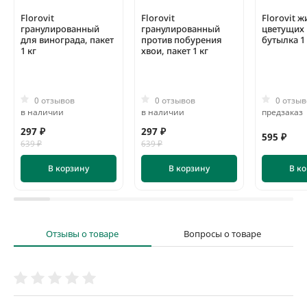
Florovit
Florovit
Florovit 
гранулированный
гранулированный
цветущих 
для винограда, пакет
против побурения
бутылка 1 
1 кг
хвои, пакет 1 кг
0 отзывов
0 отзывов
0 отзыв
в наличии
в наличии
предзаказ
297 ₽
297 ₽
595 ₽
639 ₽
639 ₽
В корзину
В корзину
В к
Отзывы о товаре
Вопросы о товаре