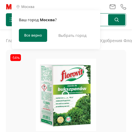
Москва
Ваш город
Москва
?
Все верно
Выбрать город
Главная
/
Каталог
/
Удобрения, биоактиваторы
/
Удобрения Флор
-54%