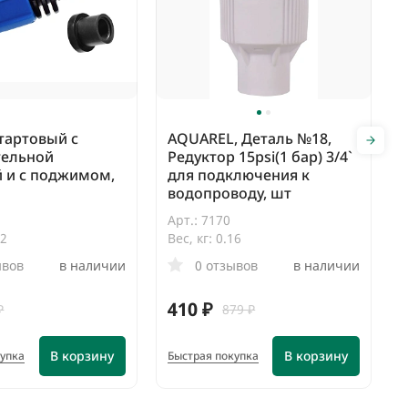
тартовый с
AQUAREL, Деталь №18,
тельной
Редуктор 15psi(1 бар) 3/4`
 и с поджимом,
для подключения к
водопроводу, шт
Арт.: 7170
02
Вес, кг: 0.16
ывов
в наличии
0 отзывов
в наличии
410 ₽
₽
879 ₽
В корзину
В корзину
купка
Быстрая покупка