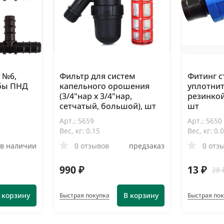
 №6,
Фильтр для систем
Фитинг с
убы ПНД
капельного орошения
уплотни
(3/4"нар х 3/4"нар,
резинкой
сетчатый, большой), шт
шт
Арт.: 5659
Арт.: 5650
Вес, кг: 0.15
Вес, кг: 0.
в наличии
0 отзывов
предзаказ
0 отз
990 ₽
13 ₽
28 
 корзину
В корзину
Быстрая покупка
Быстрая по