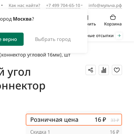
а
Как нас найти?
+7 499 704-65-10
info@мульча.рф
город
Москва
?
Войти
Избранное
Сравнить
Корзина
Органическая мульча
Декоративные отсыпки
Инст
е верно
Выбрать город
(коннектор угловой 16мм), шт
й угол
коннектор
Розничная цена
16 ₽
33 ₽
Скидка 1
16 ₽