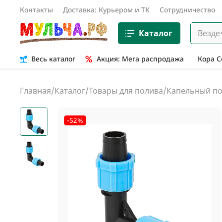
Контакты
Доставка: Курьером и ТК
Сотрудничество
Каталог
Везде
Весь каталог
Акция: Мега распродажа
Кора 
Главная
/
Каталог
/
Товары для полива
/
Капельный п
-52%