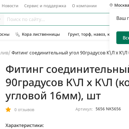
Москв
Новости
Сервис и поддержка
О компании
Ваш 
Сосны
Кора лиственницы
Грунт, торф, навоз, компост
Вс
олив
/
Фитинг соединительный угол 90градусов К\Л х К\Л 
Фитинг соединительны
90градусов К\Л х К\Л (
угловой 16мм), шт
5656 NK5656
Артикул:
0 отзывов
Характеристики: