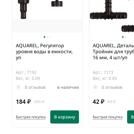
AQUAREL, Регулятор
AQUAREL, Деталь
уровня воды в емкости,
Тройник для тр
уп
16 мм, 4 шт/уп
Арт.: 7192
Арт.: 7173
Вес, кг: 0.09
Вес, кг: 0.03
0 отзывов
в наличии
0 отзывов
184 ₽
42 ₽
395 ₽
89 ₽
В корзину
В
Быстрая покупка
Быстрая покупка