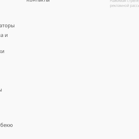
Нажимая стрелку
рекламной расс
ваторы
а и
ки
ы
рбекю