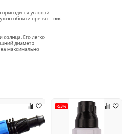
и пригодится угловой
 нужно обойти препятствия
и солнца. Его легко
нешний диаметр
лива максимально
-53%