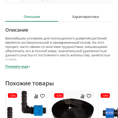
Описание
Характеристики
Описание
Важнейшим условием для полноценного развития растений
является систематический и своевременный полив. Но этот
процесс часто связан со многими трудностями, мешающими
обеспечить его в полной мере: значительной удаленностью
дачного участка от постоянного места жительства, занятостью
хозяев.
Показать еще
Решить проблему поможет установка капельного полива. А
полностью автоматической эту систему сделает таймер, то есть,
электронный прибор, управляющий работой системы. Таймер
позволяет открывать и закрывать воду в заданное время.
Похожие товары
Модель AQ-100 AQUAREL создаст оптимальные условия для
поддержания необходимого режима влажности. Устройство
позволяет устанавливать нужные человеку интервалы,
-53%
-53%
-54%
интенсивность и временные рамки полива, управлять началом
и окончанием работы системы орошения. Оно обеспечивает
полив продолжительностью от минуты до 12 часов. Запуск
начала увлажнения определяется пользователем и задается
функцией «Отложенный старт». Устройство при необходимости