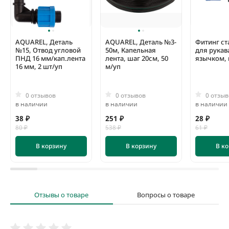
можно применять для наполнения емкостей.
AQUAREL, Деталь
AQUAREL, Деталь №3-
Фитинг ст
№15, Отвод угловой
50м, Капельная
для рукава
ПНД 16 мм/кап.лента
лента, шаг 20см, 50
язычком,
16 мм, 2 шт/уп
м/уп
0 отзывов
0 отзывов
0 отзыв
в наличии
в наличии
в наличии
38 ₽
251 ₽
28 ₽
80 ₽
538 ₽
61 ₽
В корзину
В корзину
В к
Отзывы о товаре
Вопросы о товаре