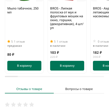
Мыло табачное, 250
BROS - Липкая
BROS - Аэ
мл
полоска от мух и
летающих
фруктовых мошек на
насекомых
окно, горшки,
(декоративная), 4 шт/
уп
5
1 отзыв
5
1 отзыв
0 отзыв
предзаказ
в наличии
в наличии
103 ₽
182 ₽
80 ₽
220 ₽
390 ₽
В корзину
В корзину
В к
Отзывы о товаре
Вопросы о товаре