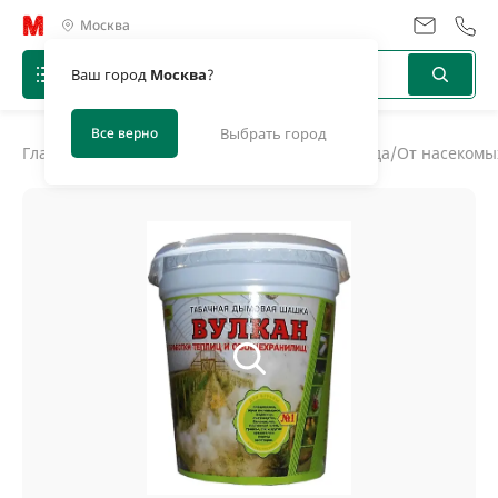
Москва
Ваш город
Москва
?
Все верно
Выбрать город
Главная
/
Каталог
/
Средства защиты дома и сада
/
От насекомы