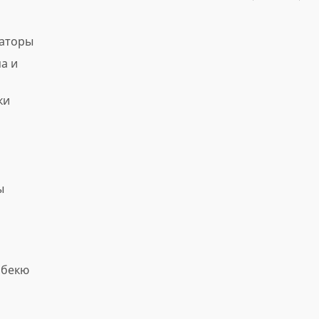
ваторы
а и
ки
ы
рбекю