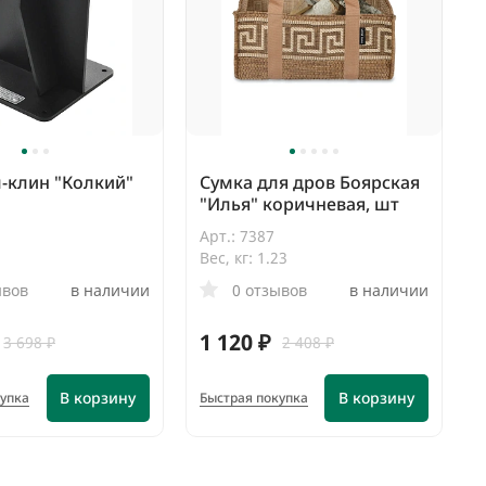
-клин "Колкий"
Сумка для дров Боярская
"Илья" коричневая, шт
Арт.: 7387
4
Вес, кг: 1.23
ывов
в наличии
0 отзывов
в наличии
1 120 ₽
3 698 ₽
2 408 ₽
В корзину
В корзину
купка
Быстрая покупка