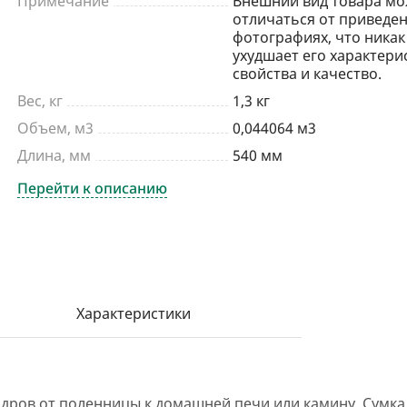
Примечание
Внешний вид товара мо
отличаться от приведен
фотографиях, что никак
ухудшает его характери
свойства и качество.
Вес, кг
1,3 кг
Объем, м3
0,044064 м3
Длина, мм
540 мм
Перейти к описанию
Характеристики
и дров от поленницы к домашней печи или камину. Сумка