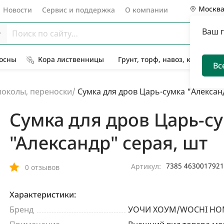
Москв
Новости
Сервис и поддержка
О компании
Ваш 
Сосны
Кора лиственницы
Грунт, торф, навоз, компост
Вс
околы, переноски
/
Сумка для дров Царь-сумка "Алексан
Сумка для дров Царь-с
"Александр" серая, шт
7385 463001792
Артикул:
0 отзывов
Характеристики:
Бренд
УОЧИ ХОУМ/WOCHI HO