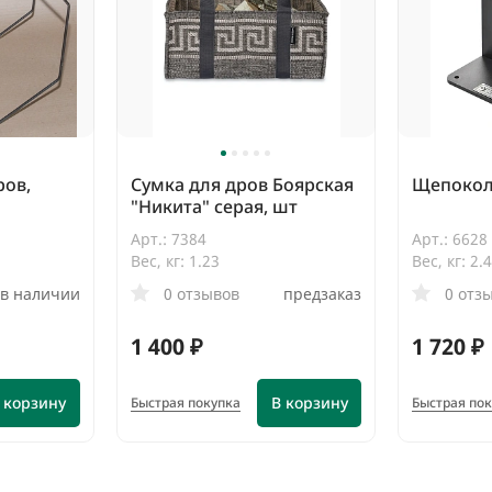
ров,
Сумка для дров Боярская
Щепокол
"Никита" серая, шт
Арт.: 7384
Арт.: 6628
Вес, кг: 1.23
Вес, кг: 2.
в наличии
0 отзывов
предзаказ
0 отз
1 400 ₽
1 720 ₽
 корзину
В корзину
Быстрая покупка
Быстрая по