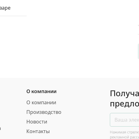
варе
Получа
О компании
предло
О компании
Производство
Новости
а
Контакты
Нажимая стрелку
рекламной расс