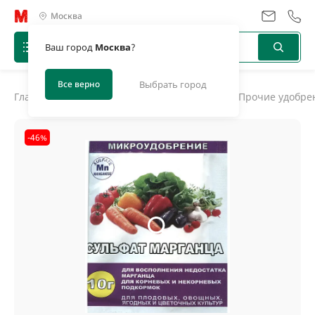
Москва
Ваш город
Москва
?
Все верно
Выбрать город
Главная
/
Каталог
/
Удобрения, биоактиваторы
/
Прочие удобре
-46%