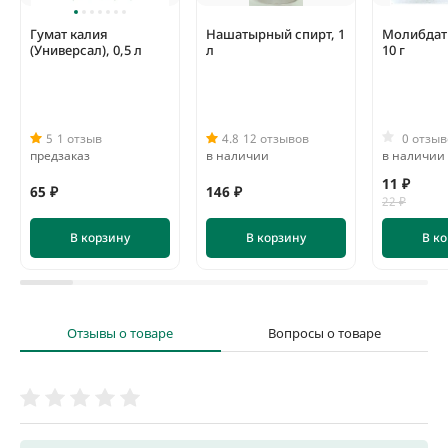
осенью. Преимущество данного способа внесения —
повышение стойкости растений к заморозкам.
Гумат калия
Нашатырный спирт, 1
Молибдат
(Универсал), 0,5 л
л
10 г
5
1 отзыв
4.8
12 отзывов
0 отзыв
предзаказ
в наличии
в наличии
11 ₽
65 ₽
146 ₽
22 ₽
В корзину
В корзину
В к
Отзывы о товаре
Вопросы о товаре