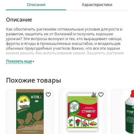
Описание
Характеристики
Описание
Как обеспечить растениям оптимальные условия для роста и
развития, защитить их от болезней и получить хорошие
урожаи? Эти вопросы волнуют и тех, кто выращивает овощи,
фрукты и ягоды в промышленных масштабах, и владельцев
обычных приусадебных участков. Важно, что все эти задачи
можно решить без использования химии. Защитить растения
от болезней, повысить их устойчивость к неблагоприятным
Показать еще
погодным условиям, улучшить вкусовые качество плодов
поможет натуральной удобрение Гумат 7+.
Гумат 7+ можно использовать как корневую и внекорневую
Похожие товары
подкормку. Можно использовать его при замачивании семян
для повышения их всхожести. Это удобрения рекомендуется
вносить в почву и при высадке рассады, это помогает ей лучше
перенести пересадку.
Доказано, что использование этого удобрение помогает
повысить урожайность, и улучшить вкус плодов. Подходит оно
и для декоративных растений.