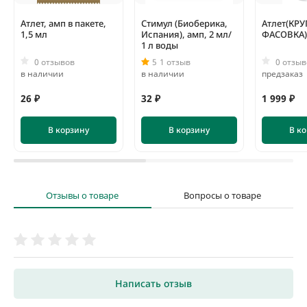
Атлет, амп в пакете,
Стимул (Биоберика,
Атлет(КР
1,5 мл
Испания), амп, 2 мл/
ФАСОВКА),
1 л воды
0 отзывов
5
1 отзыв
0 отзыв
в наличии
в наличии
предзаказ
26 ₽
32 ₽
1 999 ₽
В корзину
В корзину
В к
Отзывы о товаре
Вопросы о товаре
Написать отзыв