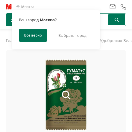
Москва
Ваш город
Москва
?
Все верно
Выбрать город
Главная
/
Каталог
/
Удобрения, биоактиваторы
/
Удобрения Зел