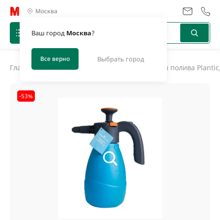
Москва
Ваш город
Москва
?
Все верно
Выбрать город
Главная
/
Каталог
/
Товары для полива
/
Системы полива Plantic
-53%