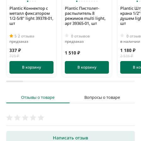
Plantic Коннектор c
Plantic Пистолет-
Plantic Ш
металл фиксатором
распылитель 8
крана 1/2"-
1/2-5/8" light 39378-01,
режимов multi light,
душем ligh
шт
арт 39365-01, шт
шт
5
2 отзыва
0 отзывов
0 отзыв
предзаказ
предзаказ
в наличии
337 ₽
1 180 ₽
1 510 ₽
725 ₽
2 536 ₽
В корзину
В корзину
В к
Отзывы о товаре
Вопросы о товаре
Написать отзыв