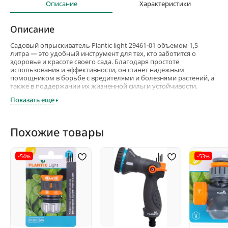
Описание
Характеристики
Описание
Садовый опрыскиватель Plantic light 29461-01 объемом 1,5
литра — это удобный инструмент для тех, кто заботится о
здоровье и красоте своего сада. Благодаря простоте
использования и эффективности, он станет надежным
помощником в борьбе с вредителями и болезнями растений, а
также в поддержании их жизненной силы и устойчивости.
Опрыскиватель оснащен усиленной помпой со стальным
Показать еще
штоком, что обеспечивает долговечность и надежность в
использовании.
Плавная регулировка потока воды позволяет выбрать
Похожие товары
оптимальный режим для различных задач: от сильной струи
для удаления насекомых до мягкого распыления для нежных
листьев. Это делает его идеальным инструментом для
-54%
-53%
обработки и удобрения как крупных, так и хрупких растений.