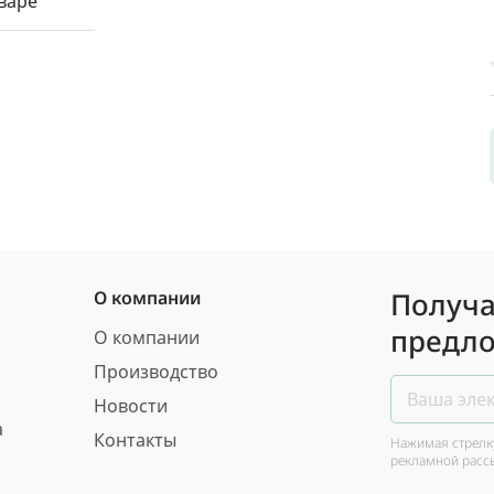
варе
Получа
О компании
предло
О компании
Производство
Новости
а
Контакты
Нажимая стрелку
рекламной расс