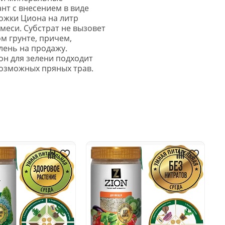
ант с внесением в виде
ложки Циона на литр
смеси. Субстрат не вызовет
м грунте, причем,
лень на продажу.
он для зелени подходит
евозможных пряных трав.