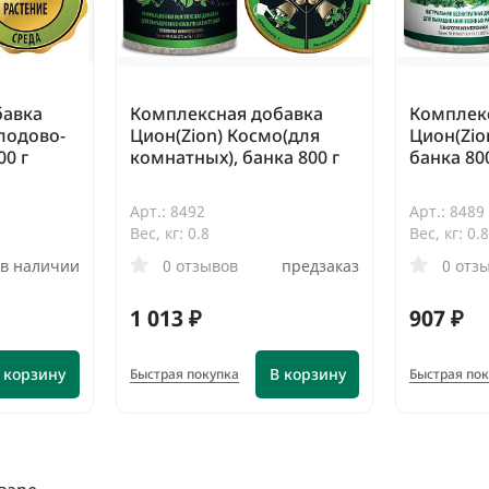
бавка
Комплексная добавка
Комплек
лодово-
Цион(Zion) Космо(для
Цион(Zio
00 г
комнатных), банка 800 г
банка 80
Арт.: 8492
Арт.: 8489
Вес, кг: 0.8
Вес, кг: 0.
в наличии
0 отзывов
предзаказ
0 отз
1 013 ₽
907 ₽
 корзину
В корзину
Быстрая покупка
Быстрая по