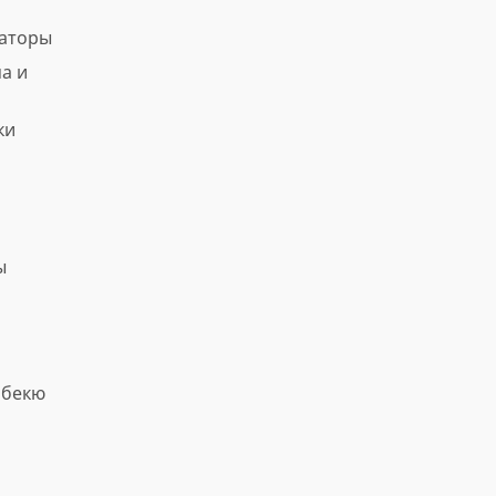
ваторы
а и
ки
ы
рбекю