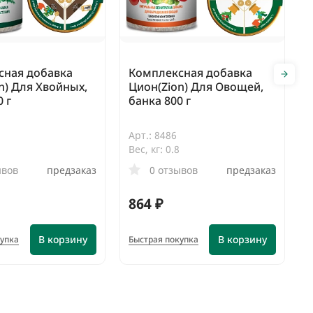
сная добавка
Комплексная добавка
n) Для Хвойных,
Цион(Zion) Для Овощей,
0 г
банка 800 г
Арт.: 8486
8
Вес, кг: 0.8
ывов
предзаказ
0 отзывов
предзаказ
864 ₽
В корзину
В корзину
купка
Быстрая покупка