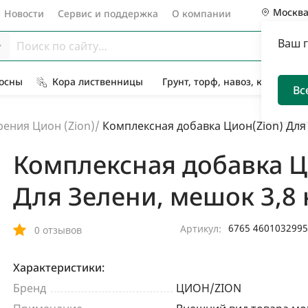
Москв
Новости
Сервис и поддержка
О компании
Ваш 
Сосны
Кора лиственницы
Грунт, торф, навоз, компост
Вс
ения Цион (Zion)
/
Комплексная добавка Цион(Zion) Для 
Комплексная добавка Ц
Для Зелени, мешок 3,8 
6765 460103299
Артикул:
0 отзывов
Характеристики:
Бренд
ЦИОН/ZION