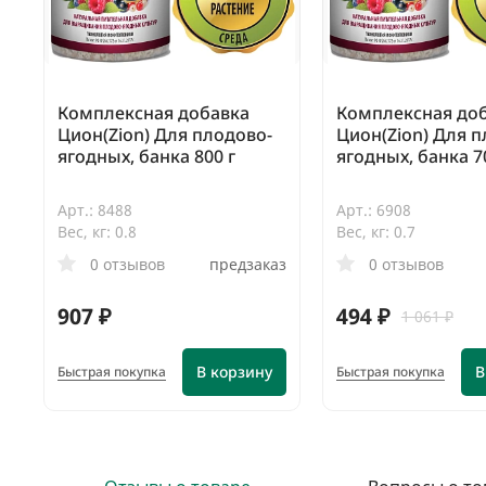
Комплексная добавка
Комплексная до
Цион(Zion) Для плодово-
Цион(Zion) Для п
ягодных, банка 800 г
ягодных, банка 7
Арт.: 8488
Арт.: 6908
Вес, кг: 0.8
Вес, кг: 0.7
0 отзывов
предзаказ
0 отзывов
907 ₽
494 ₽
1 061 ₽
В корзину
В
Быстрая покупка
Быстрая покупка