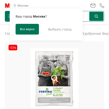
Москва
Ваш город
Москва
?
Все верно
Выбрать город
Главная
/
Каталог
/
Удобрения, биоактиваторы
/
Удобрения Ферт
-53%