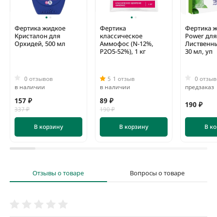
Подробное описание смотри тут "Fertika - растем вместе".
Фертика жидкое
Фертика
Фертика ж
Кристалон для
классическое
Power для
Орхидей, 500 мл
Аммофос (N-12%,
Лиственны
P2O5-52%), 1 кг
30 мл, уп
0 отзывов
5
1 отзыв
0 отзыв
в наличии
в наличии
предзаказ
157 ₽
89 ₽
190 ₽
337 ₽
190 ₽
В корзину
В корзину
В к
Отзывы о товаре
Вопросы о товаре